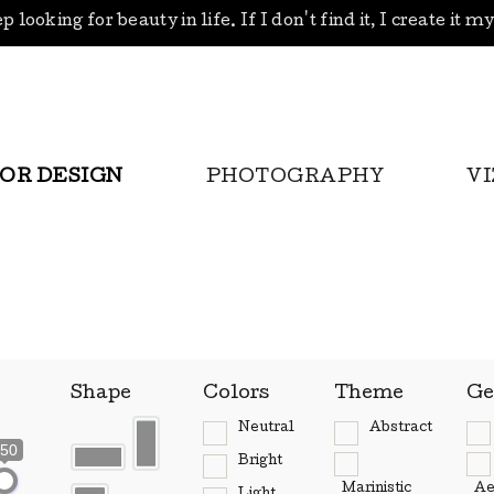
p looking for beauty in life. If I don't find it, I create it m
IOR DESIGN
PHOTOGRAPHY
V
Shape
Colors
Theme
Ge
Neutral
Abstract
50
Bright
Marinistic
Ae