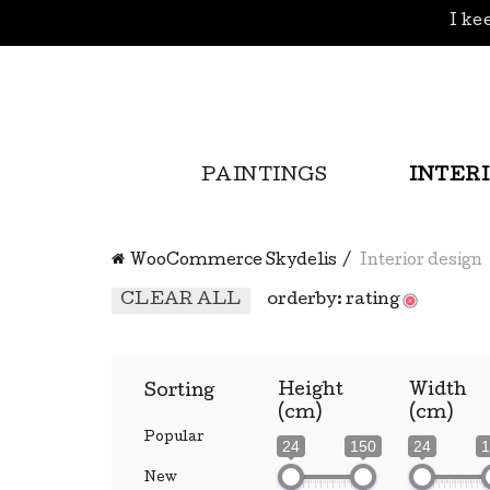
I kee
PAINTINGS
INTER
WooCommerce Skydelis
Interior design
CLEAR ALL
orderby: rating
Height
Width
Sorting
(cm)
(cm)
Popular
24
150
24
1
New