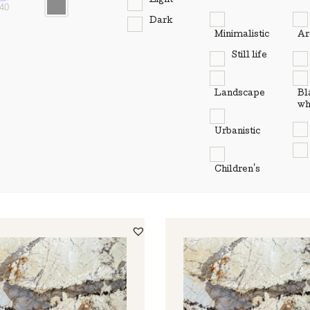
Light
40
Dark
Minimalistic
Ar
Still life
Landscape
Bl
wh
Urbanistic
Children's