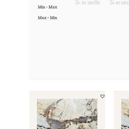
24
60
100
150
24
60
100
1
Min - Max
Max - Min