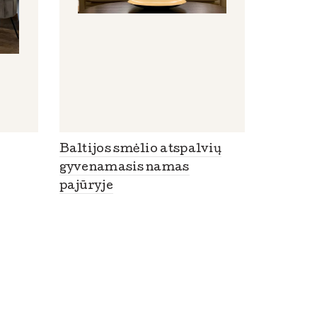
Baltijos smėlio atspalvių
gyvenamasis namas
pajūryje