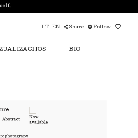
yself.
LT
EN
Share
Follow
IZUALIZACIJOS
BIO
nre
Now
Abstract
available
rophotograpy