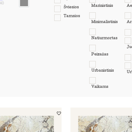
40
Marinistinis
Ae
Šviesios
Tamsios
Minimalistinis
Ar
Natiurmortas
Ju
Peizažas
Urbanistinis
Ur
Vaikams