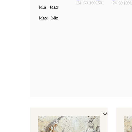
24
60
100
150
24
60
100
1
Min - Max
Max - Min