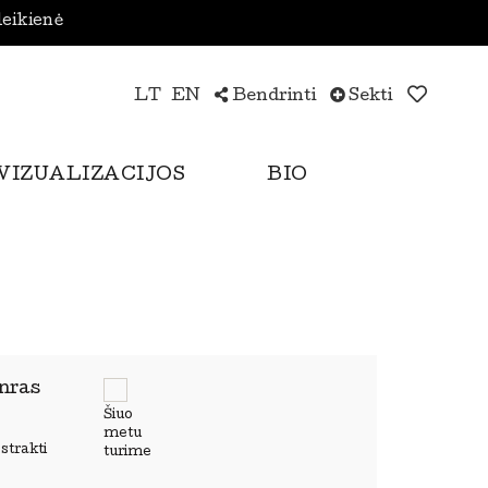
leikienė
LT
EN
Bendrinti
Sekti
VIZUALIZACIJOS
BIO
nras
Šiuo
metu
strakti
turime