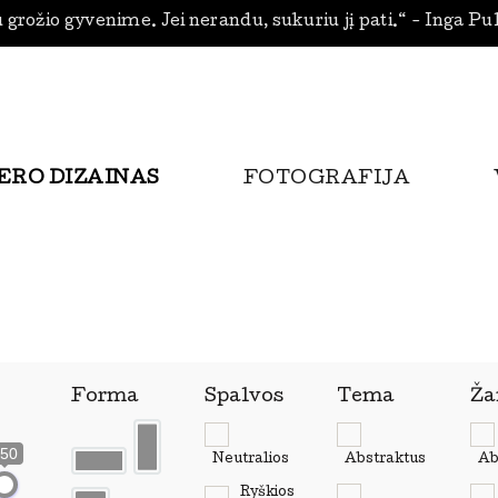
 grožio gyvenime. Jei nerandu, sukuriu jį pati.“ - Inga Pu
ERO DIZAINAS
FOTOGRAFIJA
Forma
Spalvos
Tema
Ža
50
Neutralios
Abstraktus
Ab
Ryškios