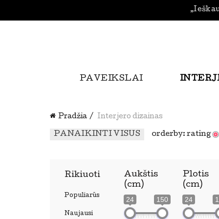
„Ieškau
PAVEIKSLAI
INTERJ
Pradžia
Interjero dizainas
PANAIKINTI VISUS
orderby: rating
Aukštis
Plotis
Rikiuoti
(cm)
(cm)
Populiarūs
24
150
24
1
Naujausi