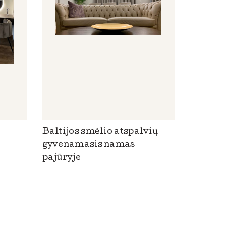
Baltijos smėlio atspalvių
gyvenamasis namas
pajūryje