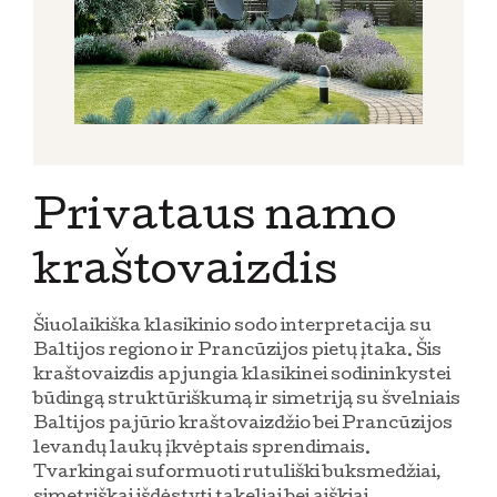
Privataus namo
kraštovaizdis
Šiuolaikiška klasikinio sodo interpretacija su
Baltijos regiono ir Prancūzijos pietų įtaka. Šis
kraštovaizdis apjungia klasikinei sodininkystei
būdingą struktūriškumą ir simetriją su švelniais
Baltijos pajūrio kraštovaizdžio bei Prancūzijos
levandų laukų įkvėptais sprendimais.
Tvarkingai suformuoti rutuliški buksmedžiai,