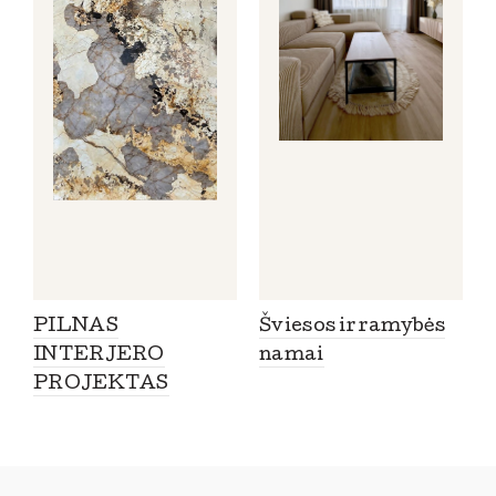
PILNAS
Šviesos ir ramybės
INTERJERO
namai
s
PROJEKTAS