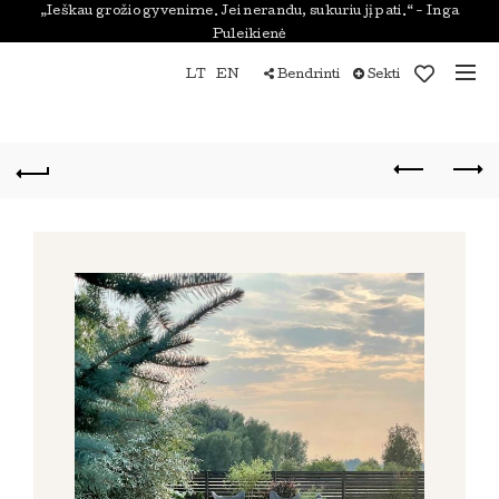
„Ieškau grožio gyvenime. Jei nerandu, sukuriu jį pati.“ - Inga
Puleikienė
LT
EN
Bendrinti
Sekti