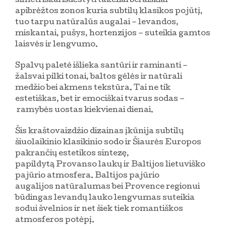
simetriškai išdėstyti takeliai bei aiškiai
apibrėžtos zonos kuria subtilų klasikos pojūtį,
tuo tarpu natūralūs augalai – levandos,
miskantai, pušys, hortenzijos – suteikia gamtos
laisvės ir lengvumo.
Spalvų paletė išlieka santūri ir raminanti –
žalsvai pilki tonai, baltos gėlės ir natūrali
medžio bei akmens tekstūra. Tai ne tik
estetiškas, bet ir emociškai tvarus sodas –
ramybės uostas kiekvienai dienai.
Šis kraštovaizdžio dizainas įkūnija subtilų
šiuolaikinio klasikinio sodo ir Šiaurės Europos
pakrančių estetikos sintezę,
papildytą Provanso laukų ir Baltijos lietuviško
pajūrio atmosfera. Baltijos pajūrio
augalijos natūralumas bei Provence regionui
būdingas levandų lauko lengvumas suteikia
sodui švelnios ir net šiek tiek romantiškos
atmosferos potėpį.