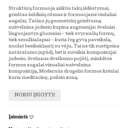
Struktūrą formuoja aiškūs takų išdėstymai,
griežtas želdinių ritmas ir formuojami visžaliai
augalai. Tačiau jų geometrinį griežtumą
sušvelnina judesio kupina augmenija: švelniai
linguojantys gluosniai – tiek svyrančių formų,
tiek smulkialapiai – kuria lyg gyvą paveikslą,
nuolat besikeičiantį su vėju. Tai ne tik sustiprina
natūralumo įspūdį, bet ir suteikia kompozicijai
judesio, švelnaus dvelksmo pojūtį, minkštos
formos augalai vizualiai sušvelnina
kompoziciją. Modernūs drugelio formos krėslai
kuria meditacinę, poilsio zoną.
NORIU ĮSIGYTI!
Įsiminti: