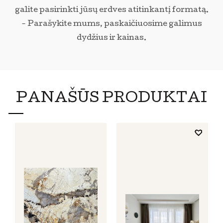
galite pasirinkti jūsų erdves atitinkantį formatą.
- Parašykite mums, paskaičiuosime galimus
dydžius ir kainas.
PANAŠŪS PRODUKTAI