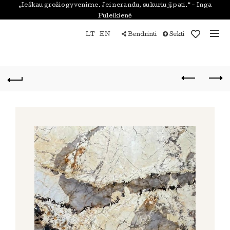
„Ieškau grožio gyvenime. Jei nerandu, sukuriu jį pati.“ - Inga
Puleikienė
LT
EN
Bendrinti
Sekti