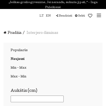
„Ieškau grožio gyvenime. Jei nerandu, sukuriu jį pati.“ - Inga
Puleikienė
LT
EN
Bendrinti
Sekti
Pradžia
Interjero dizainas
Populiarūs
Naujausi
Min - Max
Max - Min
Aukštis (cm)