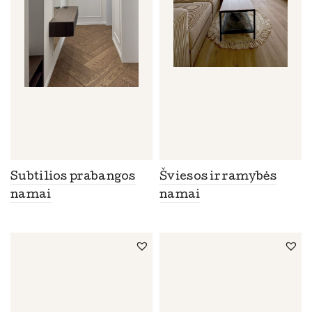
Subtilios prabangos
Šviesos ir ramybės
namai
namai