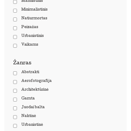
Marinistinis
Minimalistinis
Natiurmortas
Peizažas
Urbanistinis
Vaikams
Žanras
Abstrakti
Aerofotografija
Architektūrinė
Gamta
Juodai balta
Naktinė
Urbanistinė