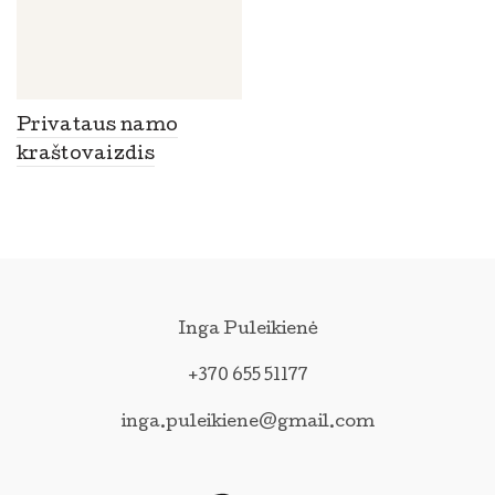
Privataus namo
kraštovaizdis
Inga Puleikienė
+370 655 51177
inga.puleikiene@gmail.com