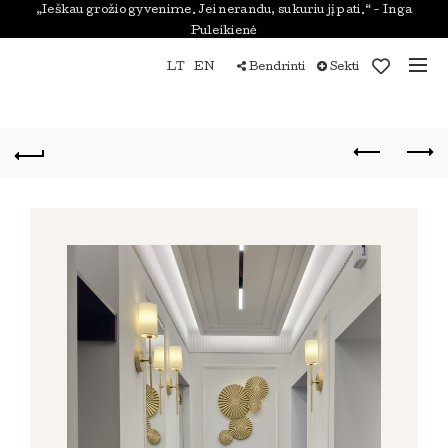
„Ieškau grožio gyvenime. Jei nerandu, sukuriu jį pati.“ - Inga
Puleikienė
LT
EN
Bendrinti
Sekti