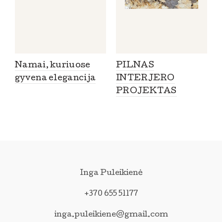
Namai, kuriuose
PILNAS
gyvena elegancija
INTERJERO
PROJEKTAS
Inga Puleikienė
+370 655 51177
inga.puleikiene@gmail.com