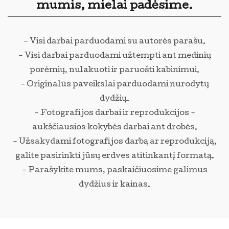
mumis, mielai padėsime.
- Visi darbai parduodami su autorės parašu.
- Visi darbai parduodami užtempti ant medinių
porėmių, nulakuoti ir paruošti kabinimui.
- Originalūs paveikslai parduodami nurodytų
dydžių.
- Fotografijos darbai ir reprodukcijos -
aukščiausios kokybės darbai ant drobės.
- Užsakydami fotografijos darbą ar reprodukciją,
galite pasirinkti jūsų erdves atitinkantį formatą.
- Parašykite mums, paskaičiuosime galimus
dydžius ir kainas.