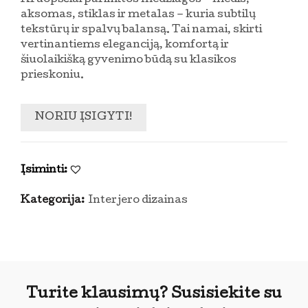
Kruopščiai parinktos medžiagos – medis,
aksomas, stiklas ir metalas – kuria subtilų
tekstūrų ir spalvų balansą. Tai namai, skirti
vertinantiems eleganciją, komfortą ir
šiuolaikišką gyvenimo būdą su klasikos
prieskoniu.
NORIU ĮSIGYTI!
Įsiminti:
Kategorija:
Interjero dizainas
Turite klausimų? Susisiekite su