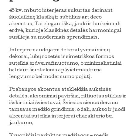
45 kv. m buto interjeras sukurtas derinant
šiuolaikinę klasiką ir subtilius art deco
akcentus. Tai elegantiška, jauki ir funkcionali
erdvė, kurioje klasikinės detalės harmoningai
susilieja su moderniais sprendimais.
Interjere naudojami dekoratyviniai sienų
dekorai, lubų rozetės ir simetriškos formos
suteikia erdvei rafinuotumo, o minimalistiniai
baldai ir šiuolaikinis apšvietimas kuria
lengvumo bei modernumo pojūtį.
Prabangos akcentus atskleidžia auksinės
detalės, aksominiai paviršiai, rifliuotas stiklas ir
išskirtiniai šviestuvai. Šviesios sienos dera su
tamsaus medžio grindimis, o žali, aukso ir juodi
akcentai suteikia interjerui charakterio bei
jaukumo.