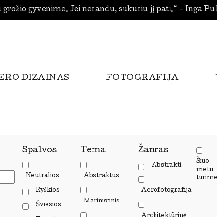
 grožio gyvenime. Jei nerandu, sukuriu jį pati.“ - Inga Pu
ERO DIZAINAS
FOTOGRAFIJA
Spalvos
Tema
Žanras
Šiuo
Abstrakti
metu
Neutralios
Abstraktus
turim
Ryškios
Aerofotografija
Marinistinis
Šviesios
Architektūrinė