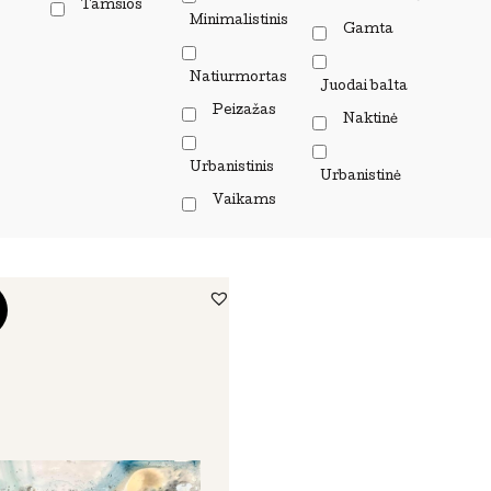
Tamsios
Minimalistinis
Gamta
Natiurmortas
Juodai balta
Peizažas
Naktinė
Urbanistinis
Urbanistinė
Vaikams