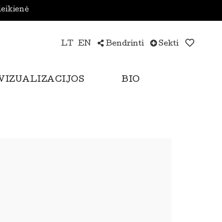
leikienė
LT
EN
Bendrinti
Sekti
VIZUALIZACIJOS
BIO
e