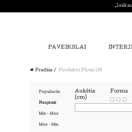
„Ieškau
PAVEIKSLAI
INTERJ
Pradžia
Produkto Plotis
120
Aukštis
Forma
Populiarūs
(cm)
Naujausi
Min - Max
Max - Min