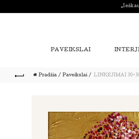
„Ieškau
PAVEIKSLAI
INTERJ
Pradžia
Paveikslai
LINKĖJIMAI 30×3