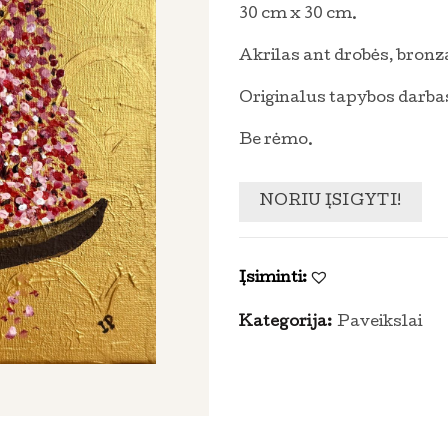
30 cm x 30 cm.
Akrilas ant drobės, bronz
Originalus tapybos darbas
Be rėmo.
NORIU ĮSIGYTI!
Įsiminti:
Kategorija:
Paveikslai