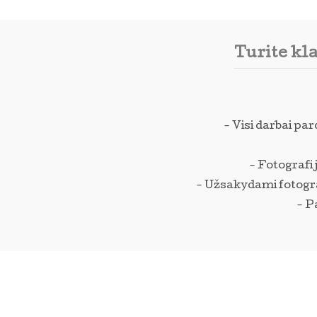
Turite kl
- Visi darbai pa
- Fotografij
- Užsakydami fotograf
- P