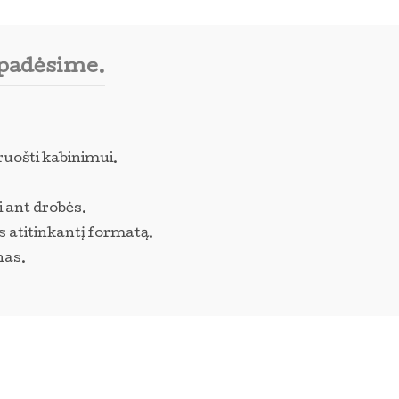
 padėsime.
ruošti kabinimui.
i ant drobės.
s atitinkantį formatą.
nas.