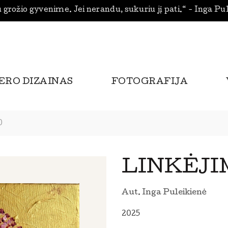
 grožio gyvenime. Jei nerandu, sukuriu jį pati.“ - Inga Pu
ERO DIZAINAS
FOTOGRAFIJA
0
LINKĖJIM
Aut. Inga Puleikienė
2025