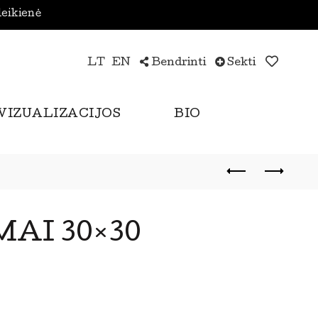
leikienė
LT
EN
Bendrinti
Sekti
VIZUALIZACIJOS
BIO
AI 30×30