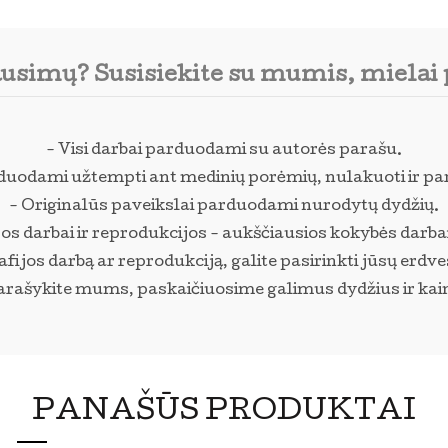
ausimų? Susisiekite su mumis, mielai
- Visi darbai parduodami su autorės parašu.
rduodami užtempti ant medinių porėmių, nulakuoti ir pa
- Originalūs paveikslai parduodami nurodytų dydžių.
os darbai ir reprodukcijos - aukščiausios kokybės darba
ijos darbą ar reprodukciją, galite pasirinkti jūsų erdve
arašykite mums, paskaičiuosime galimus dydžius ir kai
PANAŠŪS PRODUKTAI