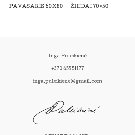
PAVASARIS 60X80
ŽIEDAI 70×50
Inga Puleikienė
+370 655 51177
inga.puleikiene@gmail.com