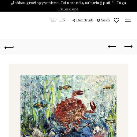
„Ieškau grožio gyvenime. Jei nerandu, sukuriu jį pati.“ - Inga
Puleikienė
LT
EN
Bendrinti
Sekti