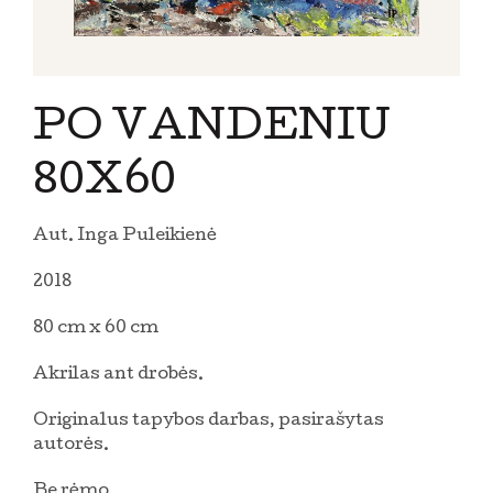
PO VANDENIU
80X60
Aut. Inga Puleikienė
2018
80 cm x 60 cm
Akrilas ant drobės.
Originalus tapybos darbas, pasirašytas
autorės.
Be rėmo.