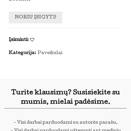
NORIU ĮSIGYTI!
Įsiminti:
Kategorija:
Paveikslai
Turite klausimų? Susisiekite su
mumis, mielai padėsime.
- Visi darbai parduodami su autorės parašu.
- Visi darbai parduodami užtempti ant medinių