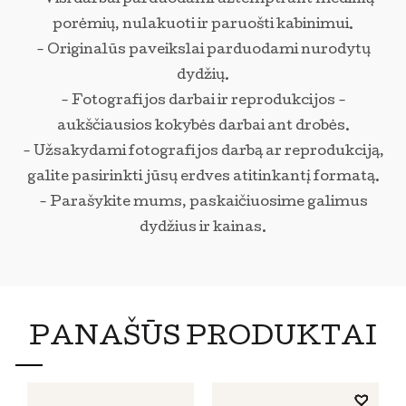
porėmių, nulakuoti ir paruošti kabinimui.
- Originalūs paveikslai parduodami nurodytų
dydžių.
- Fotografijos darbai ir reprodukcijos -
aukščiausios kokybės darbai ant drobės.
- Užsakydami fotografijos darbą ar reprodukciją,
galite pasirinkti jūsų erdves atitinkantį formatą.
- Parašykite mums, paskaičiuosime galimus
dydžius ir kainas.
PANAŠŪS PRODUKTAI