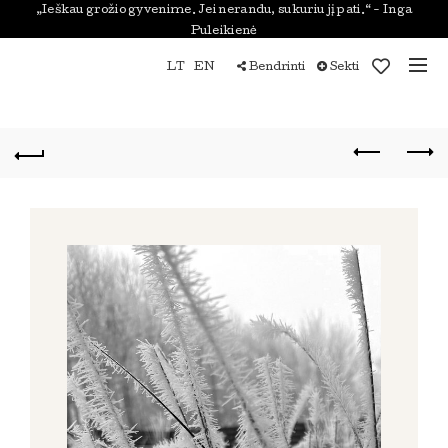
„Ieškau grožio gyvenime. Jei nerandu, sukuriu jį pati.“ - Inga
Puleikienė
LT
EN
Bendrinti
Sekti