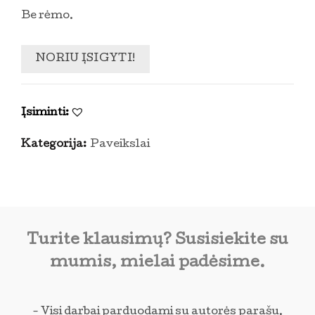
Be rėmo.
NORIU ĮSIGYTI!
Įsiminti:
Kategorija:
Paveikslai
Turite klausimų? Susisiekite su
mumis, mielai padėsime.
- Visi darbai parduodami su autorės parašu.