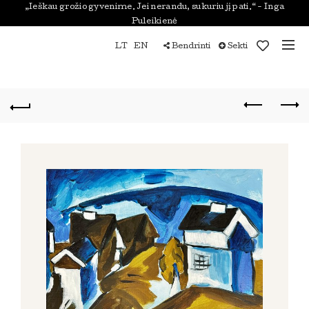
„Ieškau grožio gyvenime. Jei nerandu, sukuriu jį pati.“ - Inga
Puleikienė
LT
EN
Bendrinti
Sekti