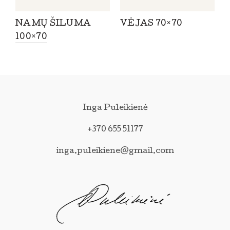
NAMŲ ŠILUMA
VĖJAS 70×70
100×70
Inga Puleikienė
+370 655 51177
inga.puleikiene@gmail.com