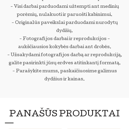
- Visi darbai parduodami užtempti ant medinių
porėmių, nulakuoti ir paruošti kabinimui.
- Originalūs paveikslai parduodami nurodytų
dydžių.
- Fotografijos darbai ir reprodukcijos -
aukščiausios kokybės darbai ant drobės.
- Užsakydami fotografijos darbą ar reprodukciją,
galite pasirinkti jūsų erdves atitinkantį formatą.
- Parašykite mums, paskaičiuosime galimus
dydžius ir kainas.
PANAŠŪS PRODUKTAI