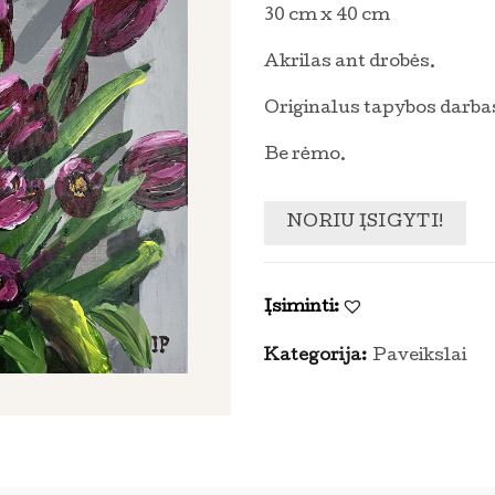
30 cm x 40 cm
Akrilas ant drobės.
Originalus tapybos darbas
Be rėmo.
NORIU ĮSIGYTI!
Įsiminti:
Kategorija:
Paveikslai