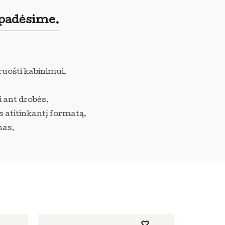
 padėsime.
ruošti kabinimui.
i ant drobės.
s atitinkantį formatą.
nas.