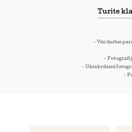
Turite kl
- Visi darbai pa
- Fotografij
- Užsakydami fotograf
- P