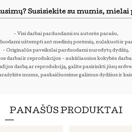
ausimų? Susisiekite su mumis, mielai
- Visi darbai parduodami su autorės parašu.
rduodami užtempti ant medinių porėmių, nulakuoti ir pa
- Originalūs paveikslai parduodami nurodytų dydžių.
os darbai ir reprodukcijos - aukščiausios kokybės darba
ijos darbą ar reprodukciją, galite pasirinkti jūsų erdve
arašykite mums, paskaičiuosime galimus dydžius ir kai
PANAŠŪS PRODUKTAI