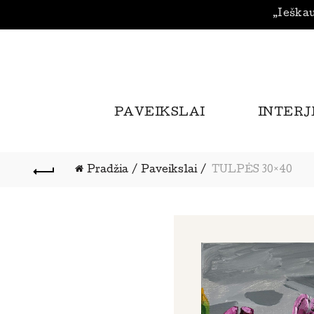
„Ieškau
PAVEIKSLAI
INTERJ
Pradžia
Paveikslai
TULPĖS 30×40