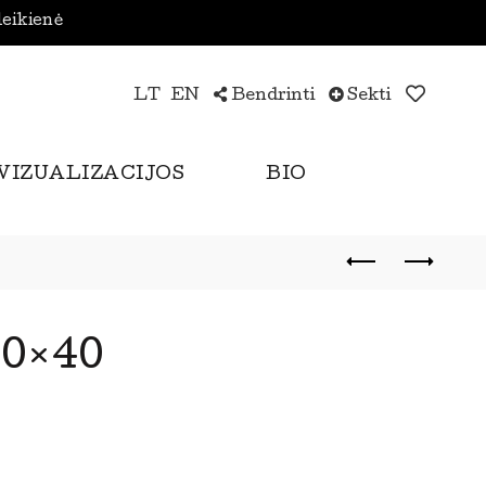
leikienė
LT
EN
Bendrinti
Sekti
VIZUALIZACIJOS
BIO
0×40