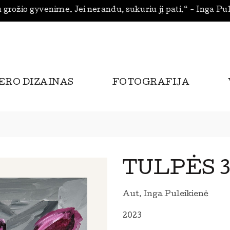
 grožio gyvenime. Jei nerandu, sukuriu jį pati.“ - Inga Pu
ERO DIZAINAS
FOTOGRAFIJA
TULPĖS 3
Aut. Inga Puleikienė
2023