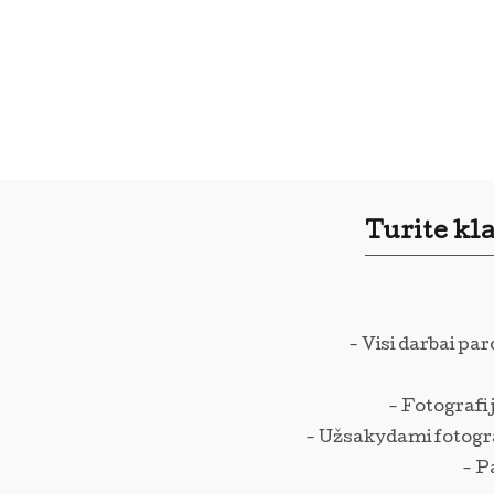
Turite kl
- Visi darbai pa
- Fotografij
- Užsakydami fotograf
- P