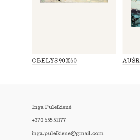
OBELYS 90X60
AUŠR
Inga Puleikienė
+370 655 51177
inga.puleikiene@gmail.com