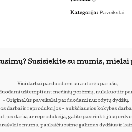
Įsiminti:
Kategorija:
Paveikslai
ausimų? Susisiekite su mumis, mielai
- Visi darbai parduodami su autorės parašu.
rduodami užtempti ant medinių porėmių, nulakuoti ir pa
- Originalūs paveikslai parduodami nurodytų dydžių.
os darbai ir reprodukcijos - aukščiausios kokybės darba
ijos darbą ar reprodukciją, galite pasirinkti jūsų erdve
arašykite mums, paskaičiuosime galimus dydžius ir kai