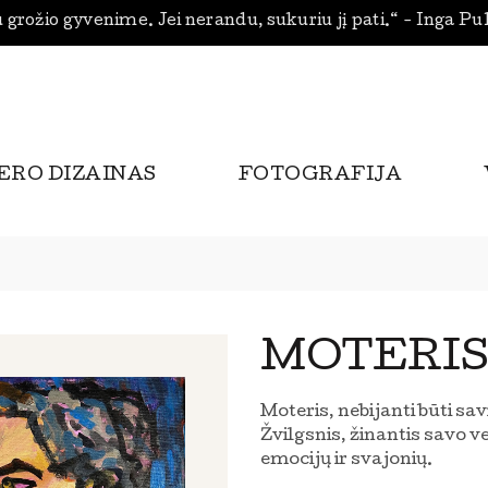
 grožio gyvenime. Jei nerandu, sukuriu jį pati.“ - Inga Pu
ERO DIZAINAS
FOTOGRAFIJA
MOTERIS
Moteris, nebijanti būti sav
Žvilgsnis, žinantis savo v
emocijų ir svajonių.