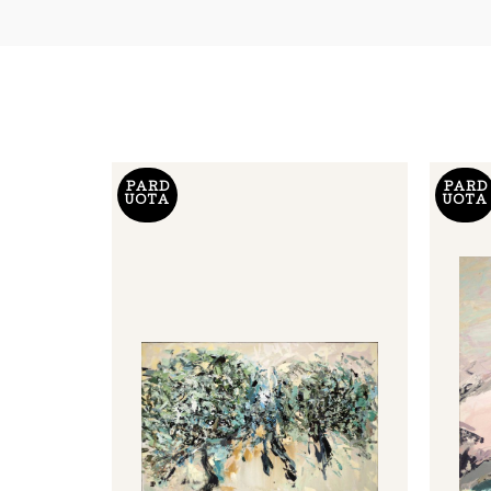
PARD
PARD
UOTA
UOTA