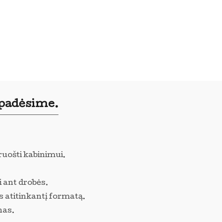
 padėsime.
ruošti kabinimui.
i ant drobės.
s atitinkantį formatą.
nas.