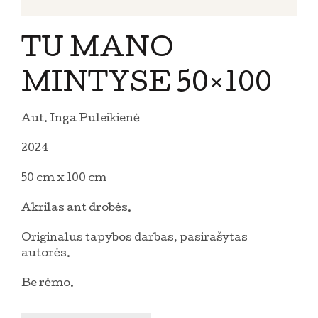
TU MANO
MINTYSE 50×100
Aut. Inga Puleikienė
2024
50 cm x 100 cm
Akrilas ant drobės.
Originalus tapybos darbas, pasirašytas
autorės.
Be rėmo.