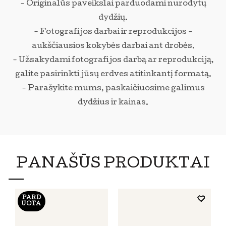
- Originalūs paveikslai parduodami nurodytų
dydžių.
- Fotografijos darbai ir reprodukcijos -
aukščiausios kokybės darbai ant drobės.
- Užsakydami fotografijos darbą ar reprodukciją,
galite pasirinkti jūsų erdves atitinkantį formatą.
- Parašykite mums, paskaičiuosime galimus
dydžius ir kainas.
PANAŠŪS PRODUKTAI
PARD
UOTA