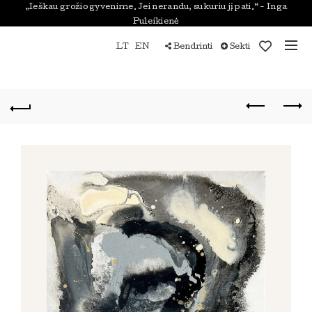
„Ieškau grožio gyvenime. Jei nerandu, sukuriu jį pati.“ - Inga
Puleikienė
LT
EN
Bendrinti
Sekti