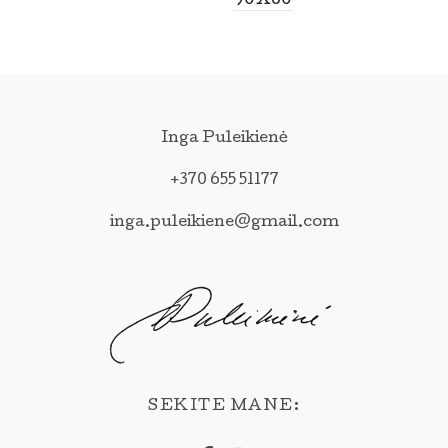
90X60
Inga Puleikienė
+370 655 51177
inga.puleikiene@gmail.com
SEKITE MANE: