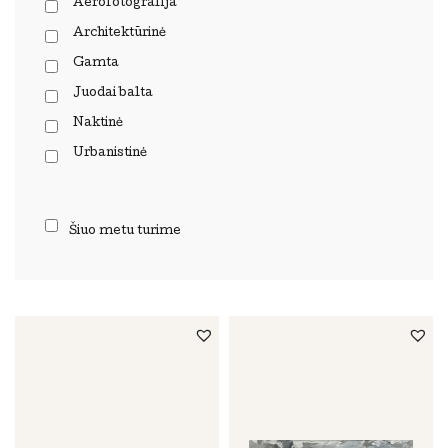
Aerofotografija
Architektūrinė
Gamta
Juodai balta
Naktinė
Urbanistinė
Šiuo metu turime