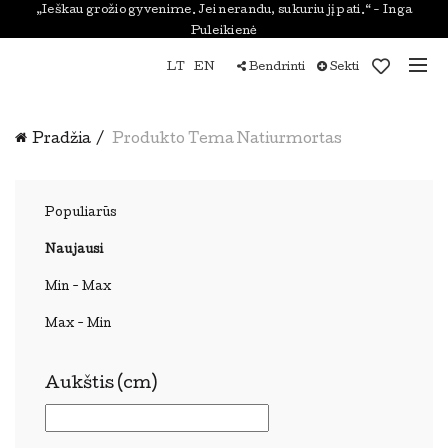
„Ieškau grožio gyvenime. Jei nerandu, sukuriu jį pati.“ - Inga
Puleikienė
LT
EN
Bendrinti
Sekti
Pradžia
Produkto Tema
Natiurmortas
Populiarūs
Naujausi
Min - Max
Max - Min
Aukštis (cm)