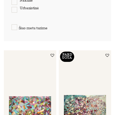
Naktinė
Urbanistinė
Šiuo metu turime
PARD
UOTA