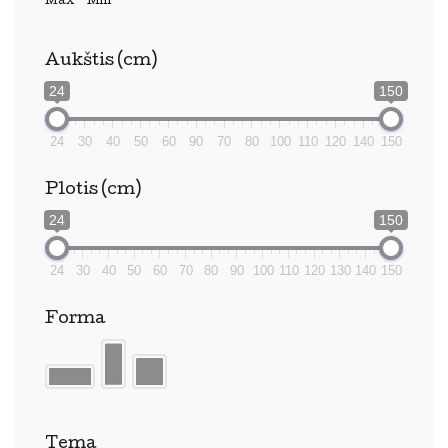
Max - Min
Aukštis (cm)
24
150
24
30
40
50
60
90
70
80
100
110
120
140
150
Plotis (cm)
24
150
24
30
40
50
60
70
80
90
100
110
120
130
140
150
Forma
Tema