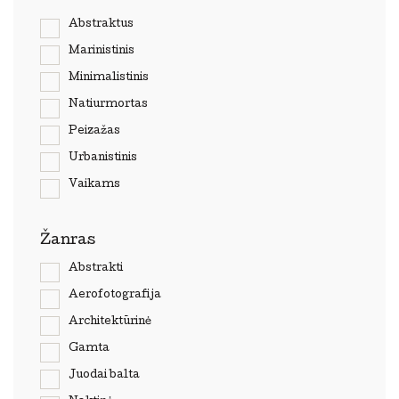
Abstraktus
Marinistinis
Minimalistinis
Natiurmortas
Peizažas
Urbanistinis
Vaikams
Žanras
Abstrakti
Aerofotografija
Architektūrinė
Gamta
Juodai balta