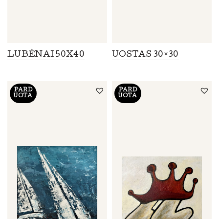
LUBĖNAI 50X40
UOSTAS 30×30
PARD
PARD
UOTA
UOTA