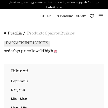
„Ieškau grožio gyvenime. Jei nerandu, sukuriu jį pati.“ - Inga
Puleikienė
LT
EN
Bendrinti
Sekti
Pradžia
Produkto Spalvos
Ryškios
PANAIKINTI VISUS
orderby: price low iki high
Rikiuoti
Populiarūs
Naujausi
Min - Max